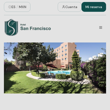
ES
/
MXN
Cuenta
Mi reserva